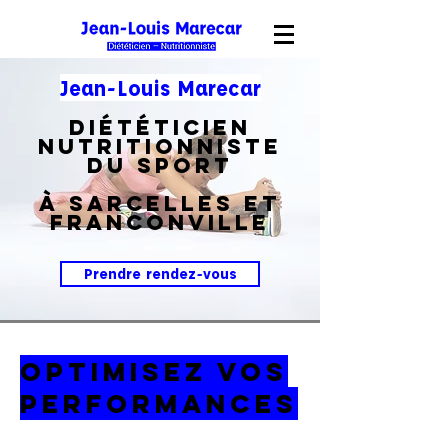
Jean-Louis Marecar
Diététicien
Nutritionniste
du Sport
à Sarcelles et
Franconville
Prendre rendez-vous
Optimisez vos
performances